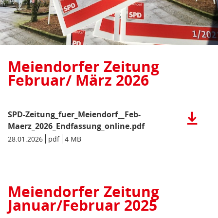
Meiendorfer Zeitung
Februar/ März 2026
SPD-Zeitung_fuer_Meiendorf__Feb-
Herunter
der
Maerz_2026_Endfassung_online.pdf
Datei:
Datum/Gültigkeit:
28.01.2026
Dateiformat:
pdf
Dateigröße:
4 MB
Metadaten:
SPD-
Zeitung_
Maerz_20
(pdf),
Meiendorfer Zeitung
4
Januar/Februar 2025
MB)