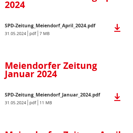
2024
MB)
SPD-Zeitung_Meiendorf_April_2024.pdf
Herunter
der
Datum/Gültigkeit:
31.05.2024
Dateiformat:
pdf
Dateigröße:
7 MB
Metadaten:
Datei:
SPD-
Zeitung_
(pdf),
Meiendorfer Zeitung
7
Januar 2024
MB)
SPD-Zeitung_Meiendorf_Januar_2024.pdf
Herunter
der
Datum/Gültigkeit:
31.05.2024
Dateiformat:
pdf
Dateigröße:
11 MB
Metadaten:
Datei:
SPD-
Zeitung_
(pdf),