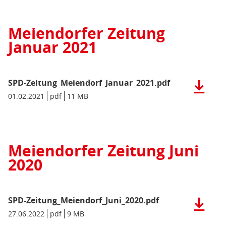
Zeitung_
(pdf),
Meiendorfer Zeitung
11
Januar 2021
MB)
SPD-Zeitung_Meiendorf_Januar_2021.pdf
Herunter
der
Datum/Gültigkeit:
01.02.2021
Dateiformat:
pdf
Dateigröße:
11 MB
Metadaten:
Datei:
SPD-
Zeitung_
(pdf),
Meiendorfer Zeitung Juni
11
2020
MB)
SPD-Zeitung_Meiendorf_Juni_2020.pdf
Herunter
der
Datum/Gültigkeit:
27.06.2022
Dateiformat:
pdf
Dateigröße:
9 MB
Metadaten:
Datei: