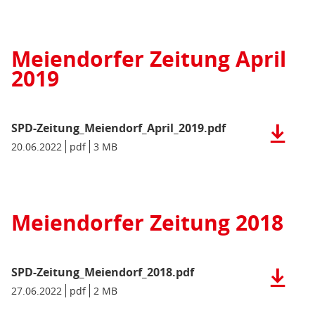
SPD-
Zeitung_
(pdf),
Meiendorfer Zeitung April
9
2019
MB)
SPD-Zeitung_Meiendorf_April_2019.pdf
Herunter
der
Datum/Gültigkeit:
20.06.2022
Dateiformat:
pdf
Dateigröße:
3 MB
Metadaten:
Datei:
SPD-
Zeitung_
(pdf),
Meiendorfer Zeitung 2018
3
MB)
SPD-Zeitung_Meiendorf_2018.pdf
Herunter
der
Datum/Gültigkeit:
27.06.2022
Dateiformat:
pdf
Dateigröße:
2 MB
Metadaten:
Datei: