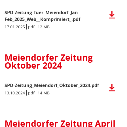
SPD-Zeitung_fuer_Meiendorf_Jan-
Herunter
der
Feb_2025_Web__Komprimiert_.pdf
Datei:
Datum/Gültigkeit:
17.01.2025
Dateiformat:
pdf
Dateigröße:
12 MB
Metadaten:
SPD-
Zeitung_
Feb_2025
(pdf),
Meiendorfer Zeitung
12
Oktober 2024
MB)
SPD-Zeitung_Meiendorf_Oktober_2024.pdf
Herunter
der
Datum/Gültigkeit:
13.10.2024
Dateiformat:
pdf
Dateigröße:
14 MB
Metadaten:
Datei:
SPD-
Zeitung_
(pdf),
Meiendorfer Zeitung April
14