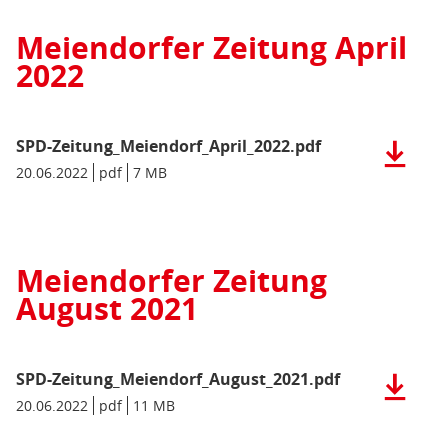
(pdf),
16
Meiendorfer Zeitung April
MB)
2022
SPD-Zeitung_Meiendorf_April_2022.pdf
Herunter
der
Datum/Gültigkeit:
20.06.2022
Dateiformat:
pdf
Dateigröße:
7 MB
Metadaten:
Datei:
SPD-
Zeitung_
(pdf),
Meiendorfer Zeitung
7
August 2021
MB)
SPD-Zeitung_Meiendorf_August_2021.pdf
Herunter
der
Datum/Gültigkeit:
20.06.2022
Dateiformat:
pdf
Dateigröße:
11 MB
Metadaten:
Datei:
SPD-