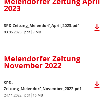
Meiendorfer Zeitung April
11
2023
MB)
SPD-Zeitung_Meiendorf_April_2023.pdf
Herunter
der
Datum/Gültigkeit:
03.05.2023
Dateiformat:
pdf
Dateigröße:
9 MB
Metadaten:
Datei:
SPD-
Zeitung_
(pdf),
Meiendorfer Zeitung
9
November 2022
MB)
SPD-
Herunter
der
Zeitung_Meiendorf_November_2022.pdf
Datei:
Datum/Gültigkeit:
24.11.2022
Dateiformat:
pdf
Dateigröße:
16 MB
Metadaten:
SPD-
Zeitung_